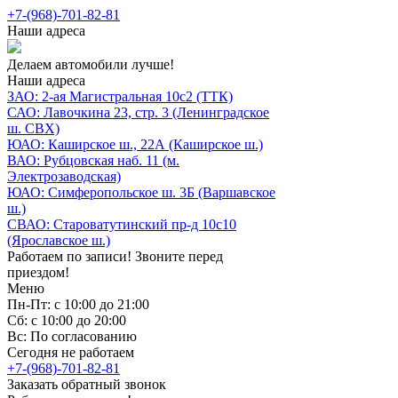
+7-(968)-701-82-81
Наши адреса
Делаем автомобили лучше!
Наши адреса
ЗАО: 2-ая Магистральная 10с2 (ТТК)
САО: Лавочкина 23, стр. 3 (Ленинградское
ш. СВХ)
ЮАО: Каширское ш., 22А (Каширское ш.)
ВАО: Рубцовская наб. 11 (м.
Электрозаводская)
ЮАО: Симферопольское ш. 3Б (Варшавское
ш.)
СВАО: Староватутинский пр-д 10с10
(Ярославское ш.)
Работаем по записи! Звоните перед
приездом!
Меню
Пн-Пт: с 10:00 до 21:00
Сб: с 10:00 до 20:00
Вс: По согласованию
Сегодня не работаем
+7-(968)-701-82-81
Заказать обратный звонок