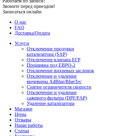
Работаем по записи!
Звоните перед приездом!
Записаться онлайн
О нас
FAQ
Доставка/Оплата
Услуги
Отключение продувки
катализатора (SAP)
Отключение клапана ЕГР
Прошивка под ЕВРО-2
Отключение вихревых заслонок
Отключение и удаление
мочевины AdBlue/BlueTec
Снятие ограничителя скорости
Отключение и удаление
сажевого фильтра (DPF/FAP)
Удаление катализатора
Магазин
Цены
Отзывы
Наши работы
Статьи