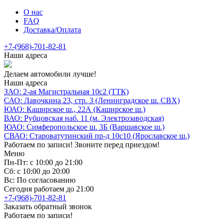
О нас
FAQ
Доставка/Оплата
+7-(968)-701-82-81
Наши адреса
Делаем автомобили лучше!
Наши адреса
ЗАО: 2-ая Магистральная 10с2 (ТТК)
САО: Лавочкина 23, стр. 3 (Ленинградское ш. СВХ)
ЮАО: Каширское ш., 22А (Каширское ш.)
ВАО: Рубцовская наб. 11 (м. Электрозаводская)
ЮАО: Симферопольское ш. 3Б (Варшавское ш.)
СВАО: Староватутинский пр-д 10с10 (Ярославское ш.)
Работаем по записи! Звоните перед приездом!
Меню
Пн-Пт: с 10:00 до 21:00
Сб: с 10:00 до 20:00
Вс: По согласованию
Сегодня работаем до 21:00
+7-(968)-701-82-81
Заказать обратный звонок
Работаем по записи!