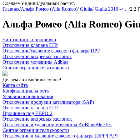
Сделаем индивидуальный расчет.
Главная
/
Альфа Ромео (Alfa Romeo)
/
Giulia
/
Giulia 2016 -> ...
/
2.2 
Альфа Ромео (Alfa Romeo) Giuli
Чип тюнинг и прошивка
Отключение клапана ЕГР
Отключение/удаление сажевого фильтра DPF
Отключение вихревых заслонок
Отключение мочевины Adblue
Снятие ограничителя скорости
Делаем автомобили лучше!
Карта сайта
Конфиденциальность
Условия использования
Отключение продувки катализатора (SAP)
Отключение клапана ЕГР
Прошивка под ЕВРО-2
Отключение вихревых заслонок
Отключение и удаление мочевины AdBlue/BlueTec
Снятие ограничителя скорости
Отключение и удаление сажевого фильтра (DPF/FAP)