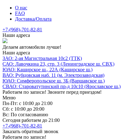
О нас
FAQ
Доставка/Оплата
+7-(968)-701-82-81
Наши адреса
Делаем автомобили лучше!
Наши адреса
ЗАО: 2-ая Магистральная 10с2 (ТТК)
САО: Лавочкина 23, стр. 3 (Ленинградское ш. СВХ)
ЮАО: Каширское ш., 22А (Каширское ш.)
ВАО: Рубцовская наб. 11 (м. Электрозаводская)
ЮАО: Симферопольское ш. 3Б (Варшавское ш.)
СВАО: Староватутинский пр-д 10с10 (Ярославское ш.)
Работаем по записи! Звоните перед приездом!
Меню
Пн-Пт: с 10:00 до 21:00
Сб: с 10:00 до 20:00
Вс: По согласованию
Сегодня работаем до 21:00
+7-(968)-701-82-81
Заказать обратный звонок
Работаем по записи!