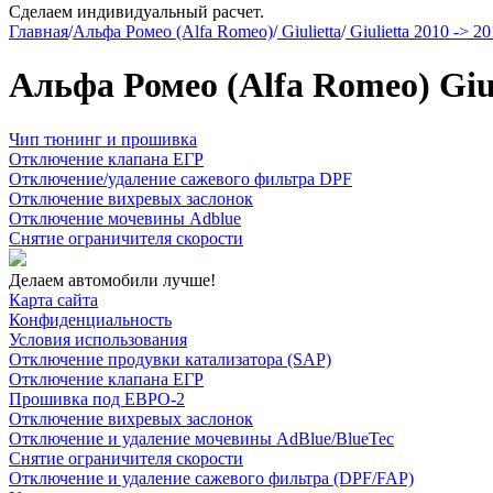
Сделаем индивидуальный расчет.
Главная
/
Альфа Ромео (Alfa Romeo)
/
Giulietta
/
Giulietta 2010 -> 2
Альфа Ромео (Alfa Romeo) Giul
Чип тюнинг и прошивка
Отключение клапана ЕГР
Отключение/удаление сажевого фильтра DPF
Отключение вихревых заслонок
Отключение мочевины Adblue
Снятие ограничителя скорости
Делаем автомобили лучше!
Карта сайта
Конфиденциальность
Условия использования
Отключение продувки катализатора (SAP)
Отключение клапана ЕГР
Прошивка под ЕВРО-2
Отключение вихревых заслонок
Отключение и удаление мочевины AdBlue/BlueTec
Снятие ограничителя скорости
Отключение и удаление сажевого фильтра (DPF/FAP)