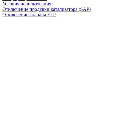
Условия использования
Отключение продувки катализатора (SAP)
Отключение клапана ЕГР
Прошивка под ЕВРО-2
Отключение вихревых заслонок
Отключение и удаление мочевины
AdBlue/BlueTec
Снятие ограничителя скорости
Отключение и удаление сажевого фильтра
(DPF/FAP)
Удаление катализатора
Пн-Пт: с 10:00 до 22:00
Сб: с 10:00 до 20:00
Вс: По согласованию
Сегодня работаем до 22:00
+7-(968)-701-82-81
Записаться онлайн
Copyright © 2008-2026, ООО “БиБиЗон”.
Все права защищены.
Все товарные знаки, перечисленные на
сайте, являются собственностью их