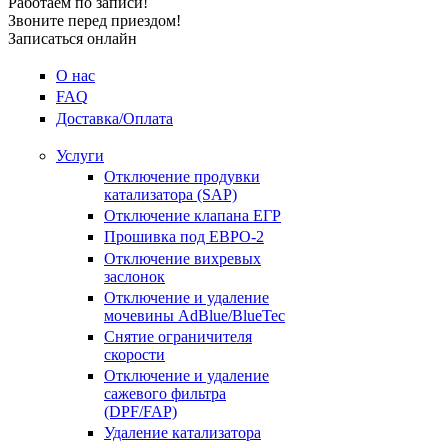
Работаем по записи!
Звоните перед приездом!
Записаться онлайн
О нас
FAQ
Доставка/Оплата
Услуги
Отключение продувки
катализатора (SAP)
Отключение клапана ЕГР
Прошивка под ЕВРО-2
Отключение вихревых
заслонок
Отключение и удаление
мочевины AdBlue/BlueTec
Снятие ограничителя
скорости
Отключение и удаление
сажевого фильтра
(DPF/FAP)
Удаление катализатора