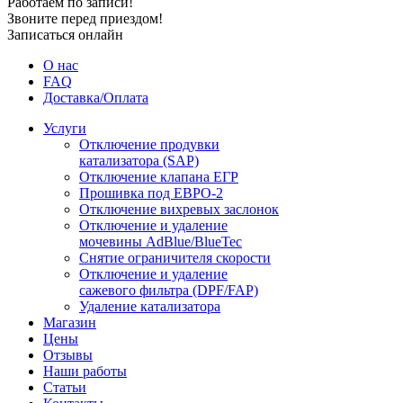
Работаем по записи!
Звоните перед приездом!
Записаться онлайн
О нас
FAQ
Доставка/Оплата
Услуги
Отключение продувки
катализатора (SAP)
Отключение клапана ЕГР
Прошивка под ЕВРО-2
Отключение вихревых заслонок
Отключение и удаление
мочевины AdBlue/BlueTec
Снятие ограничителя скорости
Отключение и удаление
сажевого фильтра (DPF/FAP)
Удаление катализатора
Магазин
Цены
Отзывы
Наши работы
Статьи