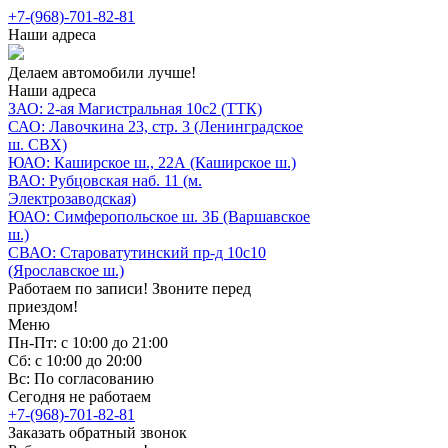
+7-(968)-701-82-81
Наши адреса
Делаем автомобили лучше!
Наши адреса
ЗАО: 2-ая Магистральная 10с2 (ТТК)
САО: Лавочкина 23, стр. 3 (Ленинградское
ш. СВХ)
ЮАО: Каширское ш., 22А (Каширское ш.)
ВАО: Рубцовская наб. 11 (м.
Электрозаводская)
ЮАО: Симферопольское ш. 3Б (Варшавское
ш.)
СВАО: Староватутинский пр-д 10с10
(Ярославское ш.)
Работаем по записи! Звоните перед
приездом!
Меню
Пн-Пт: с 10:00 до 21:00
Сб: с 10:00 до 20:00
Вс: По согласованию
Сегодня не работаем
+7-(968)-701-82-81
Заказать обратный звонок