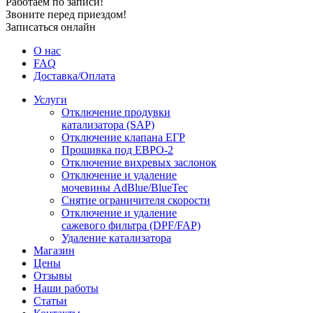
Работаем по записи!
Звоните перед приездом!
Записаться онлайн
О нас
FAQ
Доставка/Оплата
Услуги
Отключение продувки
катализатора (SAP)
Отключение клапана ЕГР
Прошивка под ЕВРО-2
Отключение вихревых заслонок
Отключение и удаление
мочевины AdBlue/BlueTec
Снятие ограничителя скорости
Отключение и удаление
сажевого фильтра (DPF/FAP)
Удаление катализатора
Магазин
Цены
Отзывы
Наши работы
Статьи