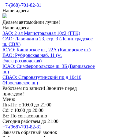
+7-(968)-701-82-81
Наши адреса
Делаем автомобили лучше!
Наши адреса
ЗАО: 2-ая Магистральная 10с2 (ТТК)
САО: Лавочкина 23, стр. 3 (Ленинградское
ш. СВХ)
ЮАО: Каширское ш., 22А (Каширское ш.)
ВАО: Рубцовская наб. 11 (м.
Электрозаводская)
ЮАО: Симферопольское ш. 3Б (Варшавское
ш.)
СВАО: Староватутинский пр-д 10с10
(Ярославское ш.)
Работаем по записи! Звоните перед
приездом!
Меню
Пн-Пт: с 10:00 до 21:00
Сб: с 10:00 до 20:00
Вс: По согласованию
Сегодня работаем до 21:00
+7-(968)-701-82-81
Заказать обратный звонок