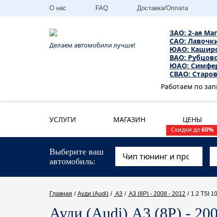
О нас
FAQ
Доставка/Оплата
ЗАО: 2-ая Ма
САО: Лавочки
Делаем автомобили лучше!
ЮАО: Каширск
ВАО: Рубцовс
ЮАО: Симфер
СВАО: Старов
Работаем по зап
УСЛУГИ
МАГАЗИН
ЦЕНЫ
Скидки до
60%
Выберите ваш
автомобиль
Главная
/
Ауди (Audi)
/
A3
/
A3 (8P) - 2008 - 2012
/
1.2 TSI 10
Ауди (Audi) A3 (8P) - 200