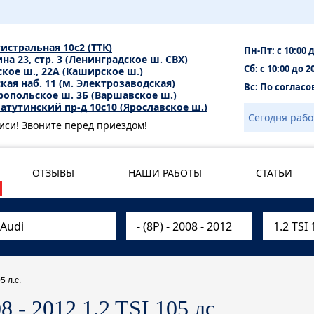
гистральная 10с2 (ТТК)
Пн-Пт: с 10:00 
на 23, стр. 3 (Ленинградское ш. СВХ)
Сб: с 10:00 до 2
ое ш., 22А (Каширское ш.)
кая наб. 11 (м. Электрозаводская)
Вс: По соглас
опольское ш. 3Б (Варшавское ш.)
атутинский пр-д 10с10 (Ярославское ш.)
Сегодня рабо
иси! Звоните перед приездом!
ОТЗЫВЫ
НАШИ РАБОТЫ
СТАТЬИ
5 л.с.
8 - 2012 1.2 TSI 105 лс