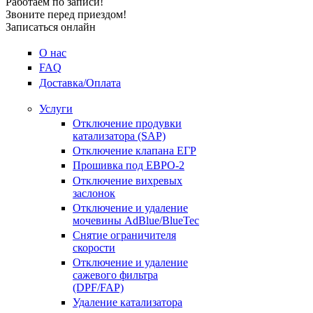
Работаем по записи!
Звоните перед приездом!
Записаться онлайн
О нас
FAQ
Доставка/Оплата
Услуги
Отключение продувки
катализатора (SAP)
Отключение клапана ЕГР
Прошивка под ЕВРО-2
Отключение вихревых
заслонок
Отключение и удаление
мочевины AdBlue/BlueTec
Снятие ограничителя
скорости
Отключение и удаление
сажевого фильтра
(DPF/FAP)
Удаление катализатора