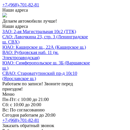
+7-(968)-701-82-81
Наши адреса
Делаем автомобили лучше!
Наши адреса
ЗАО: 2-ая Магистральная 10с2 (ТТК)
САО: Лавочкина 23, стр. 3 (Ленинградское
ш. СВХ)
ЮАО: Каширское ш., 22А (Каширское ш.)
ВАО: Рубцовская наб. 11 (м.
Электрозаводская)
ЮАО: Симферопольское ш. 3Б (Варшавское
ш.)
СВАО: Староватутинский пр-д 10с10
(Ярославское ш.)
Работаем по записи! Звоните перед
приездом!
Меню
Пн-Пт: с 10:00 до 21:00
Сб: с 10:00 до 20:00
Вс: По согласованию
Сегодня работаем до 20:00
+7-(968)-701-82-81
Заказать обратный звонок