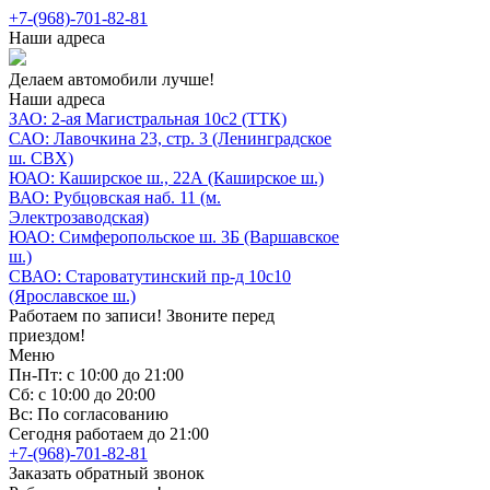
+7-(968)-701-82-81
Наши адреса
Делаем автомобили лучше!
Наши адреса
ЗАО: 2-ая Магистральная 10с2 (ТТК)
САО: Лавочкина 23, стр. 3 (Ленинградское
ш. СВХ)
ЮАО: Каширское ш., 22А (Каширское ш.)
ВАО: Рубцовская наб. 11 (м.
Электрозаводская)
ЮАО: Симферопольское ш. 3Б (Варшавское
ш.)
СВАО: Староватутинский пр-д 10с10
(Ярославское ш.)
Работаем по записи! Звоните перед
приездом!
Меню
Пн-Пт: с 10:00 до 21:00
Сб: с 10:00 до 20:00
Вс: По согласованию
Сегодня работаем до 21:00
+7-(968)-701-82-81
Заказать обратный звонок