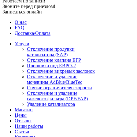
Работаем по записи!
Звоните перед приездом!
Записаться онлайн
О нас
FAQ
Доставка/Оплата
Услуги
Отключение продувки
катализатора (SAP)
Отключение клапана ЕГР
Прошивка под ЕВРО-2
Отключение вихревых заслонок
Отключение и удаление
мочевины AdBlue/BlueTec
Снятие ограничителя скорости
Отключение и удаление
сажевого фильтра (DPF/FAP)
Удаление катализатора
Магазин
Цены
Отзывы
Наши работы
Статьи