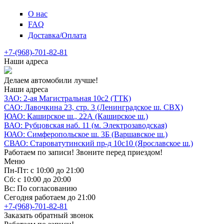
О нас
FAQ
Доставка/Оплата
+7-(968)-701-82-81
Наши адреса
Делаем автомобили лучше!
Наши адреса
ЗАО: 2-ая Магистральная 10с2 (ТТК)
САО: Лавочкина 23, стр. 3 (Ленинградское ш. СВХ)
ЮАО: Каширское ш., 22А (Каширское ш.)
ВАО: Рубцовская наб. 11 (м. Электрозаводская)
ЮАО: Симферопольское ш. 3Б (Варшавское ш.)
СВАО: Староватутинский пр-д 10с10 (Ярославское ш.)
Работаем по записи! Звоните перед приездом!
Меню
Пн-Пт: с 10:00 до 21:00
Сб: с 10:00 до 20:00
Вс: По согласованию
Сегодня работаем до 21:00
+7-(968)-701-82-81
Заказать обратный звонок