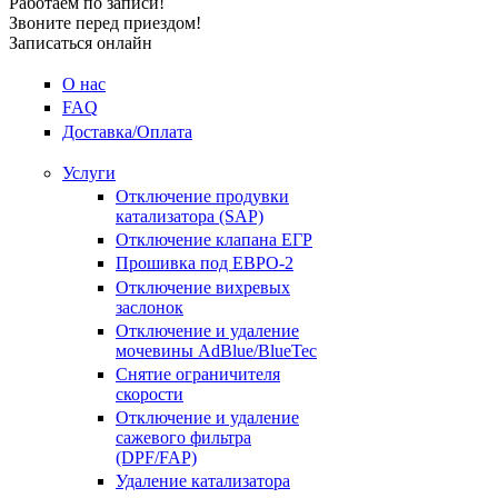
Работаем по записи!
Звоните перед приездом!
Записаться онлайн
О нас
FAQ
Доставка/Оплата
Услуги
Отключение продувки
катализатора (SAP)
Отключение клапана ЕГР
Прошивка под ЕВРО-2
Отключение вихревых
заслонок
Отключение и удаление
мочевины AdBlue/BlueTec
Снятие ограничителя
скорости
Отключение и удаление
сажевого фильтра
(DPF/FAP)
Удаление катализатора