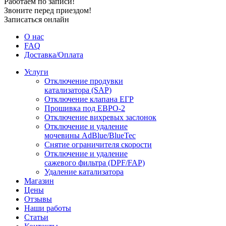
Работаем по записи!
Звоните перед приездом!
Записаться онлайн
О нас
FAQ
Доставка/Оплата
Услуги
Отключение продувки
катализатора (SAP)
Отключение клапана ЕГР
Прошивка под ЕВРО-2
Отключение вихревых заслонок
Отключение и удаление
мочевины AdBlue/BlueTec
Снятие ограничителя скорости
Отключение и удаление
сажевого фильтра (DPF/FAP)
Удаление катализатора
Магазин
Цены
Отзывы
Наши работы
Статьи