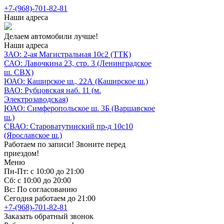
+7-(968)-701-82-81
Наши адреса
Делаем автомобили лучше!
Наши адреса
ЗАО: 2-ая Магистральная 10с2 (ТТК)
САО: Лавочкина 23, стр. 3 (Ленинградское
ш. СВХ)
ЮАО: Каширское ш., 22А (Каширское ш.)
ВАО: Рубцовская наб. 11 (м.
Электрозаводская)
ЮАО: Симферопольское ш. 3Б (Варшавское
ш.)
СВАО: Староватутинский пр-д 10с10
(Ярославское ш.)
Работаем по записи! Звоните перед
приездом!
Меню
Пн-Пт: с 10:00 до 21:00
Сб: с 10:00 до 20:00
Вс: По согласованию
Сегодня работаем до 21:00
+7-(968)-701-82-81
Заказать обратный звонок