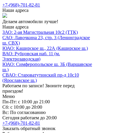
+7-(968)-701-82-81
Наши адреса
Делаем автомобили лучше!
Наши адреса
ЗАО: 2-ая Магистральная 10с2 (ТТК)
САО: Лавочкина 23, стр. 3 (Ленинградское
ш. СВХ)
ЮАО: Каширское ш., 22А (Каширское ш.)
ВАО: Рубцовская наб. 11 (м.
Электрозаводская)
ЮАО: Симферопольское ш. 3Б (Варшавское
ш.)
СВАО: Староватутинский пр-д 10с10
(Ярославское ш.)
Работаем по записи! Звоните перед
приездом!
Меню
Пн-Пт: с 10:00 до 21:00
Сб: с 10:00 до 20:00
Вс: По согласованию
Сегодня работаем до 20:00
+7-(968)-701-82-81
Заказать обратный звонок