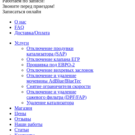
Работаем по записи!
Звоните перед приездом!
Записаться онлайн
О нас
FAQ
Доставка/Оплата
Услуги
Отключение продувки
катализатора (SAP)
Отключение клапана ЕГР
Прошивка под ЕВРО-2
Отключение вихревых заслонок
Отключение и удаление
мочевины AdBlue/BlueTec
Снятие ограничителя скорости
Отключение и удаление
сажевого фильтра (DPF/FAP)
Удаление катализатора
Магазин
Цены
Отзывы
Наши работы
Статьи