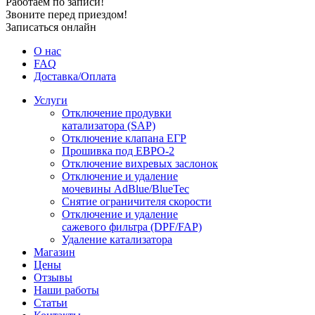
Работаем по записи!
Звоните перед приездом!
Записаться онлайн
О нас
FAQ
Доставка/Оплата
Услуги
Отключение продувки
катализатора (SAP)
Отключение клапана ЕГР
Прошивка под ЕВРО-2
Отключение вихревых заслонок
Отключение и удаление
мочевины AdBlue/BlueTec
Снятие ограничителя скорости
Отключение и удаление
сажевого фильтра (DPF/FAP)
Удаление катализатора
Магазин
Цены
Отзывы
Наши работы
Статьи