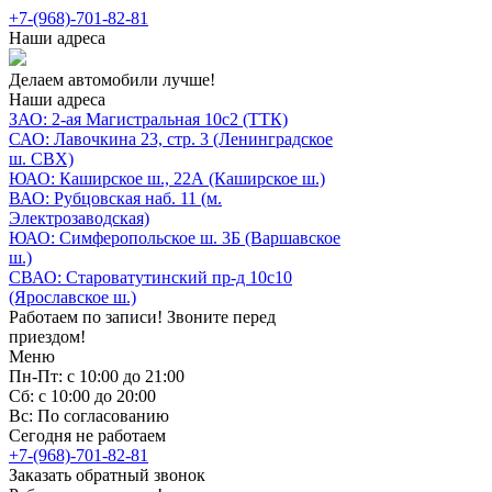
+7-(968)-701-82-81
Наши адреса
Делаем автомобили лучше!
Наши адреса
ЗАО: 2-ая Магистральная 10с2 (ТТК)
САО: Лавочкина 23, стр. 3 (Ленинградское
ш. СВХ)
ЮАО: Каширское ш., 22А (Каширское ш.)
ВАО: Рубцовская наб. 11 (м.
Электрозаводская)
ЮАО: Симферопольское ш. 3Б (Варшавское
ш.)
СВАО: Староватутинский пр-д 10с10
(Ярославское ш.)
Работаем по записи! Звоните перед
приездом!
Меню
Пн-Пт: с 10:00 до 21:00
Сб: с 10:00 до 20:00
Вс: По согласованию
Сегодня не работаем
+7-(968)-701-82-81
Заказать обратный звонок