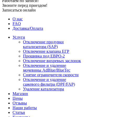
Работаем по записи!
Звоните перед приездом!
Записаться онлайн
О нас
FAQ
Доставка/Оплата
Услуги
Отключение продувки
катализатора (SAP)
Отключение клапана ЕГР
Прошивка под ЕВРО-2
Отключение вихревых заслонок
Отключение и удаление
мочевины AdBlue/BlueTec
Снятие ограничителя скорости
Отключение и удаление
сажевого фильтра (DPF/FAP)
Удаление катализатора
Магазин
Цены
Отзывы
Наши работы
Статьи