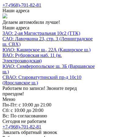
+7-(968)-701-82-81
Наши адреса
Делаем автомобили лучше!
Наши адреса
ЗАО: 2-ая Магистральная 10с2 (ТТК)
САО: Лавочкина 23, стр. 3 (Ленинградское
ш. СВХ)
ЮАО: Каширское ш., 22А (Каширское ш.)
ВАО: Рубцовская наб. 11 (м.
Электрозаводская)
ЮАО: Симферопольское ш. 3Б (Варшавское
ш.)
СВАО: Староватутинский пр-д 10с10
(Ярославское ш.)
Работаем по записи! Звоните перед
приездом!
Меню
Пн-Пт: с 10:00 до 21:00
Сб: с 10:00 до 20:00
Вс: По согласованию
Сегодня не работаем
+7-(968)-701-82-81
Заказать обратный звонок