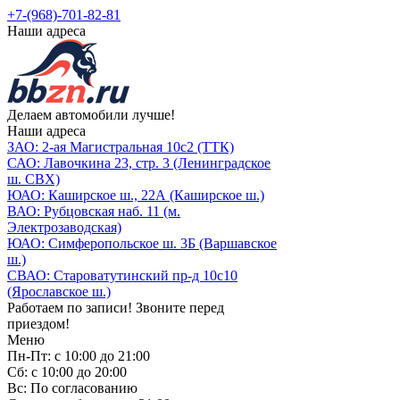
+7-(968)-701-82-81
Наши адреса
Делаем автомобили лучше!
Наши адреса
ЗАО: 2-ая Магистральная 10с2 (ТТК)
САО: Лавочкина 23, стр. 3 (Ленинградское
ш. СВХ)
ЮАО: Каширское ш., 22А (Каширское ш.)
ВАО: Рубцовская наб. 11 (м.
Электрозаводская)
ЮАО: Симферопольское ш. 3Б (Варшавское
ш.)
СВАО: Староватутинский пр-д 10с10
(Ярославское ш.)
Работаем по записи! Звоните перед
приездом!
Меню
Пн-Пт: с 10:00 до 21:00
Сб: с 10:00 до 20:00
Вс: По согласованию