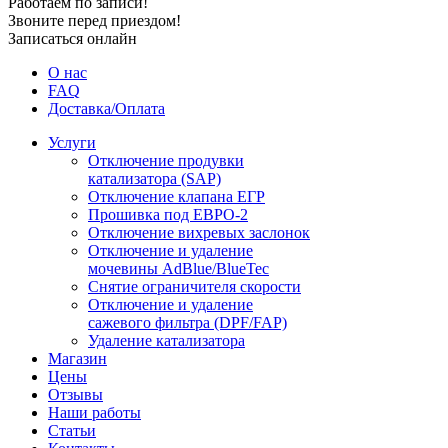
Работаем по записи!
Звоните перед приездом!
Записаться онлайн
О нас
FAQ
Доставка/Оплата
Услуги
Отключение продувки
катализатора (SAP)
Отключение клапана ЕГР
Прошивка под ЕВРО-2
Отключение вихревых заслонок
Отключение и удаление
мочевины AdBlue/BlueTec
Снятие ограничителя скорости
Отключение и удаление
сажевого фильтра (DPF/FAP)
Удаление катализатора
Магазин
Цены
Отзывы
Наши работы
Статьи