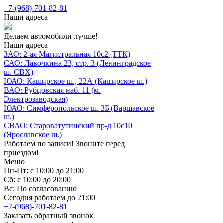
+7-(968)-701-82-81
Наши адреса
Делаем автомобили лучше!
Наши адреса
ЗАО: 2-ая Магистральная 10с2 (ТТК)
САО: Лавочкина 23, стр. 3 (Ленинградское
ш. СВХ)
ЮАО: Каширское ш., 22А (Каширское ш.)
ВАО: Рубцовская наб. 11 (м.
Электрозаводская)
ЮАО: Симферопольское ш. 3Б (Варшавское
ш.)
СВАО: Староватутинский пр-д 10с10
(Ярославское ш.)
Работаем по записи! Звоните перед
приездом!
Меню
Пн-Пт: с 10:00 до 21:00
Сб: с 10:00 до 20:00
Вс: По согласованию
Сегодня работаем до 21:00
+7-(968)-701-82-81
Заказать обратный звонок