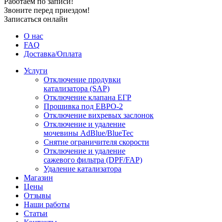
Работаем по записи!
Звоните перед приездом!
Записаться онлайн
О нас
FAQ
Доставка/Оплата
Услуги
Отключение продувки
катализатора (SAP)
Отключение клапана ЕГР
Прошивка под ЕВРО-2
Отключение вихревых заслонок
Отключение и удаление
мочевины AdBlue/BlueTec
Снятие ограничителя скорости
Отключение и удаление
сажевого фильтра (DPF/FAP)
Удаление катализатора
Магазин
Цены
Отзывы
Наши работы
Статьи