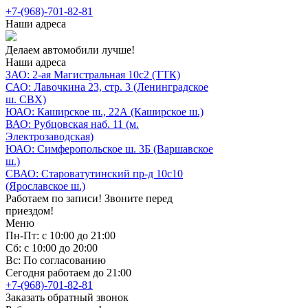
+7-(968)-701-82-81
Наши адреса
Делаем автомобили лучше!
Наши адреса
ЗАО: 2-ая Магистральная 10с2 (ТТК)
САО: Лавочкина 23, стр. 3 (Ленинградское
ш. СВХ)
ЮАО: Каширское ш., 22А (Каширское ш.)
ВАО: Рубцовская наб. 11 (м.
Электрозаводская)
ЮАО: Симферопольское ш. 3Б (Варшавское
ш.)
СВАО: Староватутинский пр-д 10с10
(Ярославское ш.)
Работаем по записи! Звоните перед
приездом!
Меню
Пн-Пт: с 10:00 до 21:00
Сб: с 10:00 до 20:00
Вс: По согласованию
Сегодня работаем до 21:00
+7-(968)-701-82-81
Заказать обратный звонок