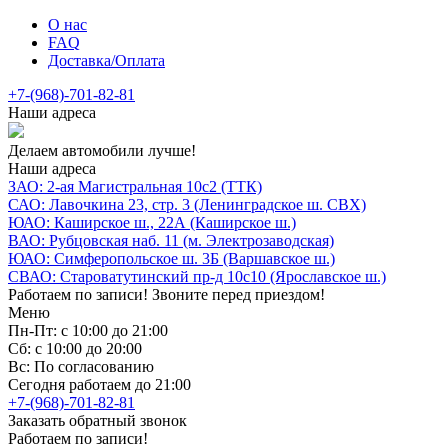
О нас
FAQ
Доставка/Оплата
+7-(968)-701-82-81
Наши адреса
Делаем автомобили лучше!
Наши адреса
ЗАО: 2-ая Магистральная 10с2 (ТТК)
САО: Лавочкина 23, стр. 3 (Ленинградское ш. СВХ)
ЮАО: Каширское ш., 22А (Каширское ш.)
ВАО: Рубцовская наб. 11 (м. Электрозаводская)
ЮАО: Симферопольское ш. 3Б (Варшавское ш.)
СВАО: Староватутинский пр-д 10с10 (Ярославское ш.)
Работаем по записи! Звоните перед приездом!
Меню
Пн-Пт: с 10:00 до 21:00
Сб: с 10:00 до 20:00
Вс: По согласованию
Сегодня работаем до 21:00
+7-(968)-701-82-81
Заказать обратный звонок
Работаем по записи!