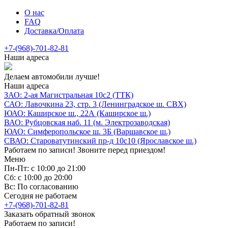
О нас
FAQ
Доставка/Оплата
+7-(968)-701-82-81
Наши адреса
Делаем автомобили лучше!
Наши адреса
ЗАО: 2-ая Магистральная 10с2 (ТТК)
САО: Лавочкина 23, стр. 3 (Ленинградское ш. СВХ)
ЮАО: Каширское ш., 22А (Каширское ш.)
ВАО: Рубцовская наб. 11 (м. Электрозаводская)
ЮАО: Симферопольское ш. 3Б (Варшавское ш.)
СВАО: Староватутинский пр-д 10с10 (Ярославское ш.)
Работаем по записи! Звоните перед приездом!
Меню
Пн-Пт: с 10:00 до 21:00
Сб: с 10:00 до 20:00
Вс: По согласованию
Сегодня не работаем
+7-(968)-701-82-81
Заказать обратный звонок
Работаем по записи!