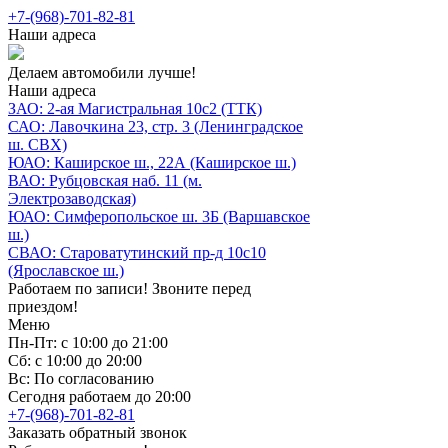
+7-(968)-701-82-81
Наши адреса
Делаем автомобили лучше!
Наши адреса
ЗАО: 2-ая Магистральная 10с2 (ТТК)
САО: Лавочкина 23, стр. 3 (Ленинградское
ш. СВХ)
ЮАО: Каширское ш., 22А (Каширское ш.)
ВАО: Рубцовская наб. 11 (м.
Электрозаводская)
ЮАО: Симферопольское ш. 3Б (Варшавское
ш.)
СВАО: Староватутинский пр-д 10с10
(Ярославское ш.)
Работаем по записи! Звоните перед
приездом!
Меню
Пн-Пт: с 10:00 до 21:00
Сб: с 10:00 до 20:00
Вс: По согласованию
Сегодня работаем до 20:00
+7-(968)-701-82-81
Заказать обратный звонок