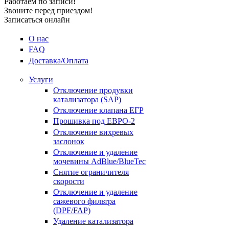
Работаем по записи!
Звоните перед приездом!
Записаться онлайн
О нас
FAQ
Доставка/Оплата
Услуги
Отключение продувки
катализатора (SAP)
Отключение клапана ЕГР
Прошивка под ЕВРО-2
Отключение вихревых
заслонок
Отключение и удаление
мочевины AdBlue/BlueTec
Снятие ограничителя
скорости
Отключение и удаление
сажевого фильтра
(DPF/FAP)
Удаление катализатора