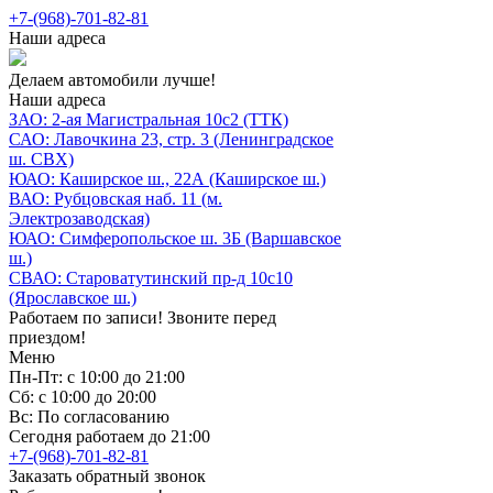
+7-(968)-701-82-81
Наши адреса
Делаем автомобили лучше!
Наши адреса
ЗАО: 2-ая Магистральная 10с2 (ТТК)
САО: Лавочкина 23, стр. 3 (Ленинградское
ш. СВХ)
ЮАО: Каширское ш., 22А (Каширское ш.)
ВАО: Рубцовская наб. 11 (м.
Электрозаводская)
ЮАО: Симферопольское ш. 3Б (Варшавское
ш.)
СВАО: Староватутинский пр-д 10с10
(Ярославское ш.)
Работаем по записи! Звоните перед
приездом!
Меню
Пн-Пт: с 10:00 до 21:00
Сб: с 10:00 до 20:00
Вс: По согласованию
Сегодня работаем до 21:00
+7-(968)-701-82-81
Заказать обратный звонок