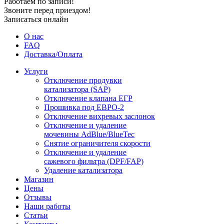
Работаем по записи!
Звоните перед приездом!
Записаться онлайн
О нас
FAQ
Доставка/Оплата
Услуги
Отключение продувки
катализатора (SAP)
Отключение клапана ЕГР
Прошивка под ЕВРО-2
Отключение вихревых заслонок
Отключение и удаление
мочевины AdBlue/BlueTec
Снятие ограничителя скорости
Отключение и удаление
сажевого фильтра (DPF/FAP)
Удаление катализатора
Магазин
Цены
Отзывы
Наши работы
Статьи