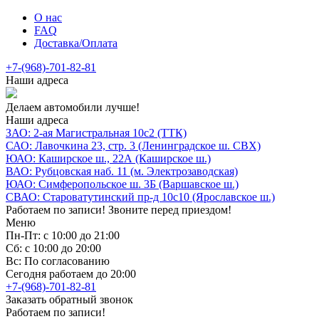
О нас
FAQ
Доставка/Оплата
+7-(968)-701-82-81
Наши адреса
Делаем автомобили лучше!
Наши адреса
ЗАО: 2-ая Магистральная 10с2 (ТТК)
САО: Лавочкина 23, стр. 3 (Ленинградское ш. СВХ)
ЮАО: Каширское ш., 22А (Каширское ш.)
ВАО: Рубцовская наб. 11 (м. Электрозаводская)
ЮАО: Симферопольское ш. 3Б (Варшавское ш.)
СВАО: Староватутинский пр-д 10с10 (Ярославское ш.)
Работаем по записи! Звоните перед приездом!
Меню
Пн-Пт: с 10:00 до 21:00
Сб: с 10:00 до 20:00
Вс: По согласованию
Сегодня работаем до 20:00
+7-(968)-701-82-81
Заказать обратный звонок
Работаем по записи!