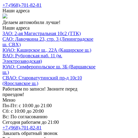
+7-(968)-701-82-81
Наши адреса
Делаем автомобили лучше!
Наши адреса
ЗАО: 2-ая Магистральная 10с2 (ТТК)
САО: Лавочкина 23, стр. 3 (Ленинградское
ш. СВХ)
ЮАО: Каширское ш., 22А (Каширское ш.)
ВАО: Рубцовская наб. 11 (м.
Электрозаводская)
ЮАО: Симферопольское ш. 3Б (Варшавское
ш.)
СВАО: Староватутинский пр-д 10с10
(Ярославское ш.)
Работаем по записи! Звоните перед
приездом!
Меню
Пн-Пт: с 10:00 до 21:00
Сб: с 10:00 до 20:00
Вс: По согласованию
Сегодня работаем до 21:00
+7-(968)-701-82-81
Заказать обратный звонок