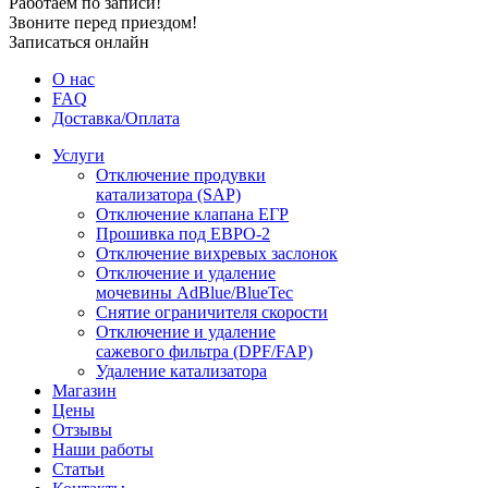
Работаем по записи!
Звоните перед приездом!
Записаться онлайн
О нас
FAQ
Доставка/Оплата
Услуги
Отключение продувки
катализатора (SAP)
Отключение клапана ЕГР
Прошивка под ЕВРО-2
Отключение вихревых заслонок
Отключение и удаление
мочевины AdBlue/BlueTec
Снятие ограничителя скорости
Отключение и удаление
сажевого фильтра (DPF/FAP)
Удаление катализатора
Магазин
Цены
Отзывы
Наши работы
Статьи