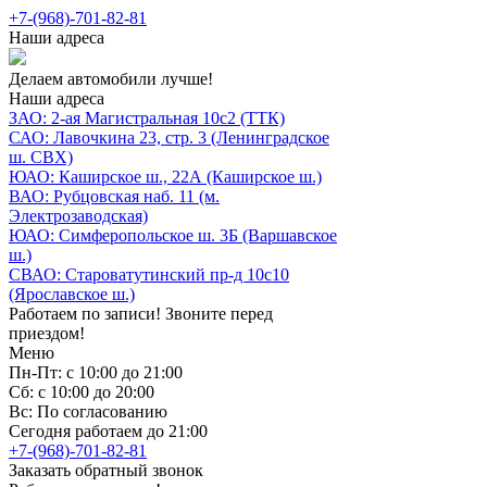
+7-(968)-701-82-81
Наши адреса
Делаем автомобили лучше!
Наши адреса
ЗАО: 2-ая Магистральная 10с2 (ТТК)
САО: Лавочкина 23, стр. 3 (Ленинградское
ш. СВХ)
ЮАО: Каширское ш., 22А (Каширское ш.)
ВАО: Рубцовская наб. 11 (м.
Электрозаводская)
ЮАО: Симферопольское ш. 3Б (Варшавское
ш.)
СВАО: Староватутинский пр-д 10с10
(Ярославское ш.)
Работаем по записи! Звоните перед
приездом!
Меню
Пн-Пт: с 10:00 до 21:00
Сб: с 10:00 до 20:00
Вс: По согласованию
Сегодня работаем до 21:00
+7-(968)-701-82-81
Заказать обратный звонок