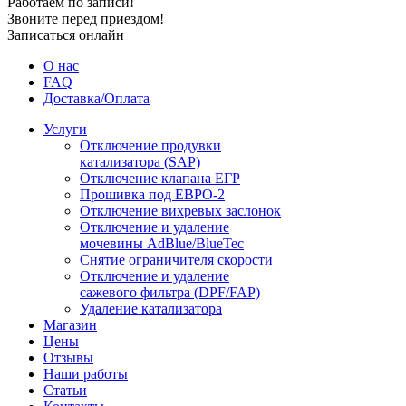
Работаем по записи!
Звоните перед приездом!
Записаться онлайн
О нас
FAQ
Доставка/Оплата
Услуги
Отключение продувки
катализатора (SAP)
Отключение клапана ЕГР
Прошивка под ЕВРО-2
Отключение вихревых заслонок
Отключение и удаление
мочевины AdBlue/BlueTec
Снятие ограничителя скорости
Отключение и удаление
сажевого фильтра (DPF/FAP)
Удаление катализатора
Магазин
Цены
Отзывы
Наши работы
Статьи