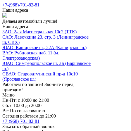
+7-(968)-701-82-81
Наши адреса
Делаем автомобили лучше!
Наши адреса
ЗАО: 2-ая Магистральная 10с2 (ТТК)
САО: Лавочкина 23, стр. 3 (Ленинградское
ш. СВХ)
ЮАО: Каширское ш., 22А (Каширское ш.)
ВАО: Рубцовская наб. 11 (м.
Электрозаводская)
ЮАО: Симферопольское ш. 3Б (Варшавское
ш.)
СВАО: Староватутинский пр-д 10с10
(Ярославское ш.)
Работаем по записи! Звоните перед
приездом!
Меню
Пн-Пт: с 10:00 до 21:00
Сб: с 10:00 до 20:00
Вс: По согласованию
Сегодня работаем до 21:00
+7-(968)-701-82-81
Заказать обратный звонок