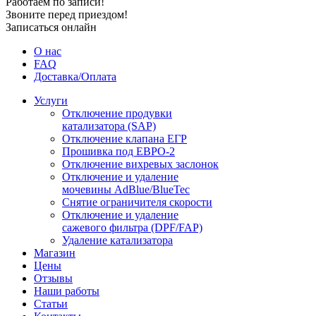
Работаем по записи!
Звоните перед приездом!
Записаться онлайн
О нас
FAQ
Доставка/Оплата
Услуги
Отключение продувки
катализатора (SAP)
Отключение клапана ЕГР
Прошивка под ЕВРО-2
Отключение вихревых заслонок
Отключение и удаление
мочевины AdBlue/BlueTec
Снятие ограничителя скорости
Отключение и удаление
сажевого фильтра (DPF/FAP)
Удаление катализатора
Магазин
Цены
Отзывы
Наши работы
Статьи