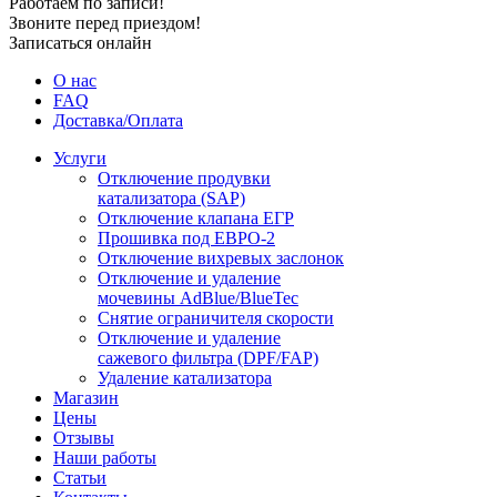
Работаем по записи!
Звоните перед приездом!
Записаться онлайн
О нас
FAQ
Доставка/Оплата
Услуги
Отключение продувки
катализатора (SAP)
Отключение клапана ЕГР
Прошивка под ЕВРО-2
Отключение вихревых заслонок
Отключение и удаление
мочевины AdBlue/BlueTec
Снятие ограничителя скорости
Отключение и удаление
сажевого фильтра (DPF/FAP)
Удаление катализатора
Магазин
Цены
Отзывы
Наши работы
Статьи