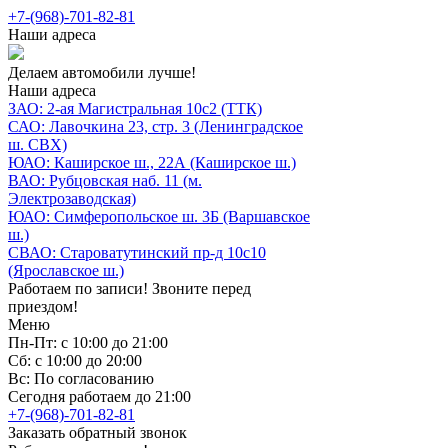
+7-(968)-701-82-81
Наши адреса
Делаем автомобили лучше!
Наши адреса
ЗАО: 2-ая Магистральная 10с2 (ТТК)
САО: Лавочкина 23, стр. 3 (Ленинградское
ш. СВХ)
ЮАО: Каширское ш., 22А (Каширское ш.)
ВАО: Рубцовская наб. 11 (м.
Электрозаводская)
ЮАО: Симферопольское ш. 3Б (Варшавское
ш.)
СВАО: Староватутинский пр-д 10с10
(Ярославское ш.)
Работаем по записи! Звоните перед
приездом!
Меню
Пн-Пт: с 10:00 до 21:00
Сб: с 10:00 до 20:00
Вс: По согласованию
Сегодня работаем до 21:00
+7-(968)-701-82-81
Заказать обратный звонок