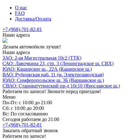
О нас
FAQ
Доставка/Оплата
+7-(968)-701-82-81
Наши адреса
Делаем автомобили лучше!
Наши адреса
ЗАО: 2-ая Магистральная 10с2 (ТТК)
САО: Лавочкина 23, стр. 3 (Ленинградское ш. СВХ)
ЮАО: Каширское ш., 22А (Каширское ш.)
ВАО: Рубцовская наб. 11 (м. Электрозаводская)
ЮАО: Симферопольское ш. 3Б (Варшавское ш.)
СВАО: Староватутинский пр-д 10с10 (Ярославское ш.)
Работаем по записи! Звоните перед приездом!
Меню
Пн-Пт: с 10:00 до 21:00
Сб: с 10:00 до 20:00
Вс: По согласованию
Сегодня работаем до 21:00
+7-(968)-701-82-81
Заказать обратный звонок
Работаем по записи!