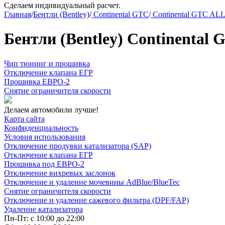
Сделаем индивидуальный расчет.
Главная
/
Бентли (Bentley)
/
Continental GTC
/
Continental GTC AL
Бентли (Bentley) Continental 
Чип тюнинг и прошивка
Отключение клапана ЕГР
Прошивка ЕВРО-2
Снятие ограничителя скорости
Делаем автомобили лучше!
Карта сайта
Конфиденциальность
Условия использования
Отключение продувки катализатора (SAP)
Отключение клапана ЕГР
Прошивка под ЕВРО-2
Отключение вихревых заслонок
Отключение и удаление мочевины AdBlue/BlueTec
Снятие ограничителя скорости
Отключение и удаление сажевого фильтра (DPF/FAP)
Удаление катализатора
Пн-Пт: с 10:00 до 22:00