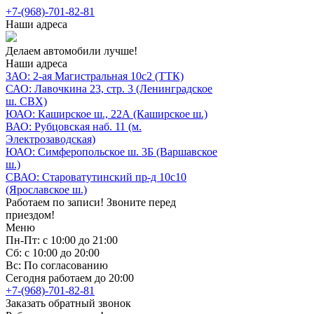
+7-(968)-701-82-81
Наши адреса
Делаем автомобили лучше!
Наши адреса
ЗАО: 2-ая Магистральная 10с2 (ТТК)
САО: Лавочкина 23, стр. 3 (Ленинградское
ш. СВХ)
ЮАО: Каширское ш., 22А (Каширское ш.)
ВАО: Рубцовская наб. 11 (м.
Электрозаводская)
ЮАО: Симферопольское ш. 3Б (Варшавское
ш.)
СВАО: Староватутинский пр-д 10с10
(Ярославское ш.)
Работаем по записи! Звоните перед
приездом!
Меню
Пн-Пт: с 10:00 до 21:00
Сб: с 10:00 до 20:00
Вс: По согласованию
Сегодня работаем до 20:00
+7-(968)-701-82-81
Заказать обратный звонок