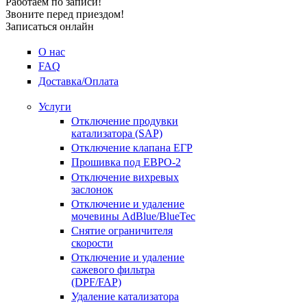
Работаем по записи!
Звоните перед приездом!
Записаться онлайн
О нас
FAQ
Доставка/Оплата
Услуги
Отключение продувки
катализатора (SAP)
Отключение клапана ЕГР
Прошивка под ЕВРО-2
Отключение вихревых
заслонок
Отключение и удаление
мочевины AdBlue/BlueTec
Снятие ограничителя
скорости
Отключение и удаление
сажевого фильтра
(DPF/FAP)
Удаление катализатора