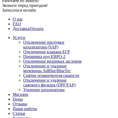
Работаем по записи!
Звоните перед приездом!
Записаться онлайн
О нас
FAQ
Доставка/Оплата
Услуги
Отключение продувки
катализатора (SAP)
Отключение клапана ЕГР
Прошивка под ЕВРО-2
Отключение вихревых заслонок
Отключение и удаление
мочевины AdBlue/BlueTec
Снятие ограничителя скорости
Отключение и удаление
сажевого фильтра (DPF/FAP)
Удаление катализатора
Магазин
Цены
Отзывы
Наши работы
Статьи