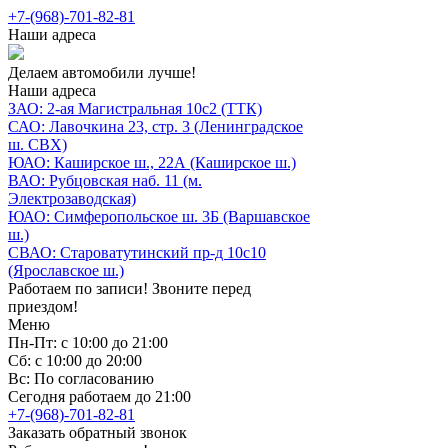
+7-(968)-701-82-81
Наши адреса
Делаем автомобили лучше!
Наши адреса
ЗАО: 2-ая Магистральная 10с2 (ТТК)
САО: Лавочкина 23, стр. 3 (Ленинградское
ш. СВХ)
ЮАО: Каширское ш., 22А (Каширское ш.)
ВАО: Рубцовская наб. 11 (м.
Электрозаводская)
ЮАО: Симферопольское ш. 3Б (Варшавское
ш.)
СВАО: Староватутинский пр-д 10с10
(Ярославское ш.)
Работаем по записи! Звоните перед
приездом!
Меню
Пн-Пт: с 10:00 до 21:00
Сб: с 10:00 до 20:00
Вс: По согласованию
Сегодня работаем до 21:00
+7-(968)-701-82-81
Заказать обратный звонок