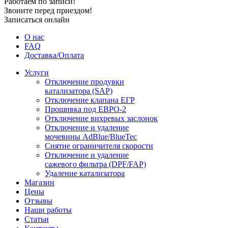
Работаем по записи!
Звоните перед приездом!
Записаться онлайн
О нас
FAQ
Доставка/Оплата
Услуги
Отключение продувки
катализатора (SAP)
Отключение клапана ЕГР
Прошивка под ЕВРО-2
Отключение вихревых заслонок
Отключение и удаление
мочевины AdBlue/BlueTec
Снятие ограничителя скорости
Отключение и удаление
сажевого фильтра (DPF/FAP)
Удаление катализатора
Магазин
Цены
Отзывы
Наши работы
Статьи