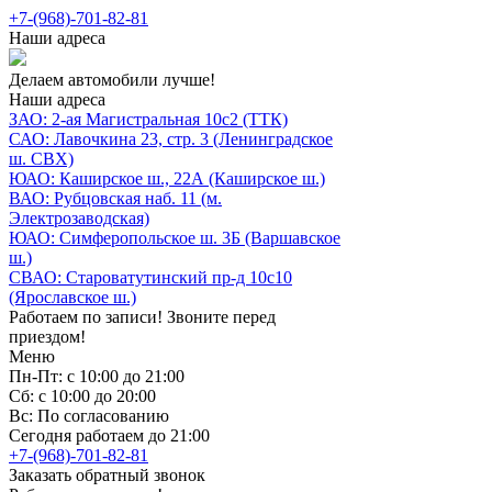
+7-(968)-701-82-81
Наши адреса
Делаем автомобили лучше!
Наши адреса
ЗАО: 2-ая Магистральная 10с2 (ТТК)
САО: Лавочкина 23, стр. 3 (Ленинградское
ш. СВХ)
ЮАО: Каширское ш., 22А (Каширское ш.)
ВАО: Рубцовская наб. 11 (м.
Электрозаводская)
ЮАО: Симферопольское ш. 3Б (Варшавское
ш.)
СВАО: Староватутинский пр-д 10с10
(Ярославское ш.)
Работаем по записи! Звоните перед
приездом!
Меню
Пн-Пт: с 10:00 до 21:00
Сб: с 10:00 до 20:00
Вс: По согласованию
Сегодня работаем до 21:00
+7-(968)-701-82-81
Заказать обратный звонок