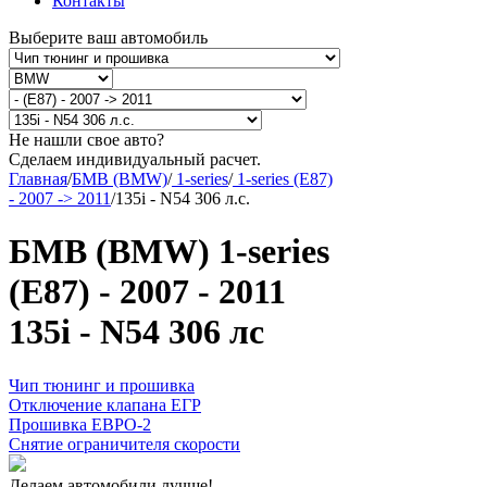
Контакты
Выберите ваш автомобиль
Не нашли свое авто?
Сделаем индивидуальный расчет.
Главная
/
БМВ (BMW)
/
1-series
/
1-series (E87)
- 2007 -> 2011
/
135i - N54 306 л.с.
БМВ (BMW) 1-series
(E87) - 2007 - 2011
135i - N54 306 лс
Чип тюнинг и прошивка
Отключение клапана ЕГР
Прошивка ЕВРО-2
Снятие ограничителя скорости
Делаем автомобили лучше!