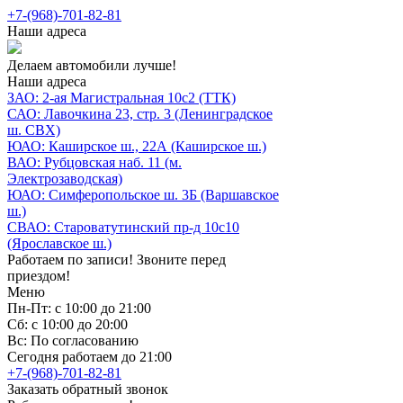
+7-(968)-701-82-81
Наши адреса
Делаем автомобили лучше!
Наши адреса
ЗАО: 2-ая Магистральная 10с2 (ТТК)
САО: Лавочкина 23, стр. 3 (Ленинградское
ш. СВХ)
ЮАО: Каширское ш., 22А (Каширское ш.)
ВАО: Рубцовская наб. 11 (м.
Электрозаводская)
ЮАО: Симферопольское ш. 3Б (Варшавское
ш.)
СВАО: Староватутинский пр-д 10с10
(Ярославское ш.)
Работаем по записи! Звоните перед
приездом!
Меню
Пн-Пт: с 10:00 до 21:00
Сб: с 10:00 до 20:00
Вс: По согласованию
Сегодня работаем до 21:00
+7-(968)-701-82-81
Заказать обратный звонок