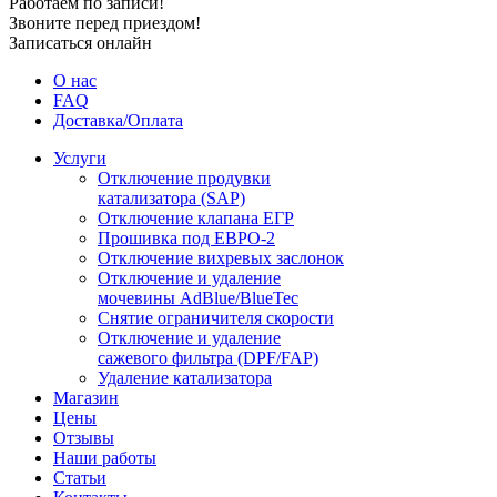
Работаем по записи!
Звоните перед приездом!
Записаться онлайн
О нас
FAQ
Доставка/Оплата
Услуги
Отключение продувки
катализатора (SAP)
Отключение клапана ЕГР
Прошивка под ЕВРО-2
Отключение вихревых заслонок
Отключение и удаление
мочевины AdBlue/BlueTec
Снятие ограничителя скорости
Отключение и удаление
сажевого фильтра (DPF/FAP)
Удаление катализатора
Магазин
Цены
Отзывы
Наши работы
Статьи