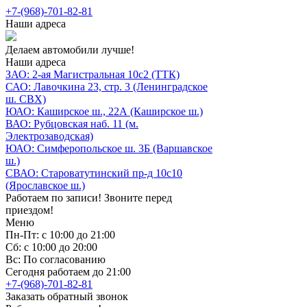
+7-(968)-701-82-81
Наши адреса
Делаем автомобили лучше!
Наши адреса
ЗАО: 2-ая Магистральная 10с2 (ТТК)
САО: Лавочкина 23, стр. 3 (Ленинградское
ш. СВХ)
ЮАО: Каширское ш., 22А (Каширское ш.)
ВАО: Рубцовская наб. 11 (м.
Электрозаводская)
ЮАО: Симферопольское ш. 3Б (Варшавское
ш.)
СВАО: Староватутинский пр-д 10с10
(Ярославское ш.)
Работаем по записи! Звоните перед
приездом!
Меню
Пн-Пт: с 10:00 до 21:00
Сб: с 10:00 до 20:00
Вс: По согласованию
Сегодня работаем до 21:00
+7-(968)-701-82-81
Заказать обратный звонок