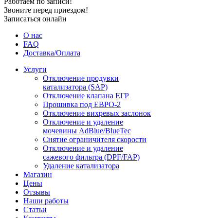
Работаем по записи!
Звоните перед приездом!
Записаться онлайн
О нас
FAQ
Доставка/Оплата
Услуги
Отключение продувки
катализатора (SAP)
Отключение клапана ЕГР
Прошивка под ЕВРО-2
Отключение вихревых заслонок
Отключение и удаление
мочевины AdBlue/BlueTec
Снятие ограничителя скорости
Отключение и удаление
сажевого фильтра (DPF/FAP)
Удаление катализатора
Магазин
Цены
Отзывы
Наши работы
Статьи