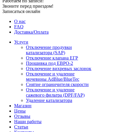
Работаем по записи!
Звоните перед приездом!
Записаться онлайн
О нас
FAQ
Доставка/Оплата
Услуги
Отключение продувки
катализатора (SAP)
Отключение клапана ЕГР
Прошивка под ЕВРО-2
Отключение вихревых заслонок
Отключение и удаление
мочевины AdBlue/BlueTec
Снятие ограничителя скорости
Отключение и удаление
сажевого фильтра (DPF/FAP)
Удаление катализатора
Магазин
Цены
Отзывы
Наши работы
Статьи