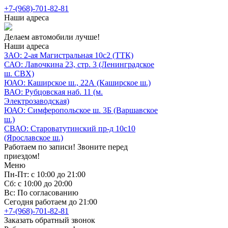
+7-(968)-701-82-81
Наши адреса
Делаем автомобили лучше!
Наши адреса
ЗАО: 2-ая Магистральная 10с2 (ТТК)
САО: Лавочкина 23, стр. 3 (Ленинградское
ш. СВХ)
ЮАО: Каширское ш., 22А (Каширское ш.)
ВАО: Рубцовская наб. 11 (м.
Электрозаводская)
ЮАО: Симферопольское ш. 3Б (Варшавское
ш.)
СВАО: Староватутинский пр-д 10с10
(Ярославское ш.)
Работаем по записи! Звоните перед
приездом!
Меню
Пн-Пт: с 10:00 до 21:00
Сб: с 10:00 до 20:00
Вс: По согласованию
Сегодня работаем до 21:00
+7-(968)-701-82-81
Заказать обратный звонок