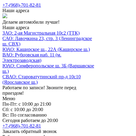
+7-(968)-701-82-81
Наши адреса
Делаем автомобили лучше!
Наши адреса
ЗАО: 2-ая Магистральная 10с2 (ТТК)
САО: Лавочкина 23, стр. 3 (Ленинградское
ш. СВХ)
ЮАО: Каширское ш., 22А (Каширское ш.)
ВАО: Рубцовская наб. 11 (м.
Электрозаводская)
ЮАО: Симферопольское ш. 3Б (Варшавское
ш.)
СВАО: Староватутинский пр-д 10с10
(Ярославское ш.)
Работаем по записи! Звоните перед
приездом!
Меню
Пн-Пт: с 10:00 до 21:00
Сб: с 10:00 до 20:00
Вс: По согласованию
Сегодня работаем до 20:00
+7-(968)-701-82-81
Заказать обратный звонок