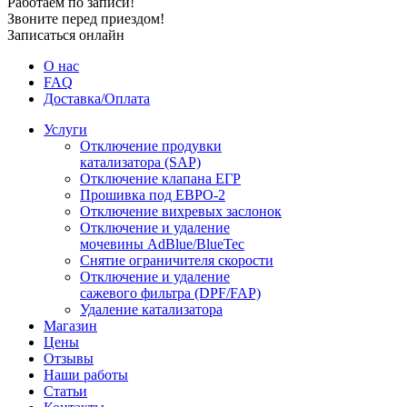
Работаем по записи!
Звоните перед приездом!
Записаться онлайн
О нас
FAQ
Доставка/Оплата
Услуги
Отключение продувки
катализатора (SAP)
Отключение клапана ЕГР
Прошивка под ЕВРО-2
Отключение вихревых заслонок
Отключение и удаление
мочевины AdBlue/BlueTec
Снятие ограничителя скорости
Отключение и удаление
сажевого фильтра (DPF/FAP)
Удаление катализатора
Магазин
Цены
Отзывы
Наши работы
Статьи