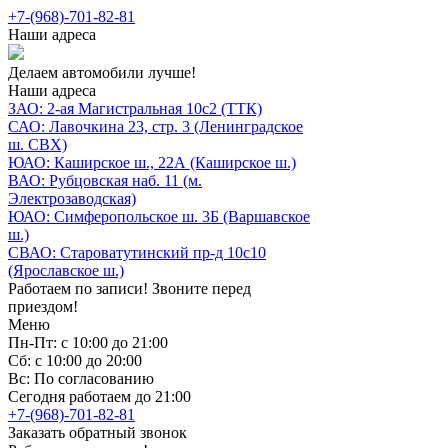
+7-(968)-701-82-81
Наши адреса
Делаем автомобили лучше!
Наши адреса
ЗАО: 2-ая Магистральная 10с2 (ТТК)
САО: Лавочкина 23, стр. 3 (Ленинградское
ш. СВХ)
ЮАО: Каширское ш., 22А (Каширское ш.)
ВАО: Рубцовская наб. 11 (м.
Электрозаводская)
ЮАО: Симферопольское ш. 3Б (Варшавское
ш.)
СВАО: Староватутинский пр-д 10с10
(Ярославское ш.)
Работаем по записи! Звоните перед
приездом!
Меню
Пн-Пт: с 10:00 до 21:00
Сб: с 10:00 до 20:00
Вс: По согласованию
Сегодня работаем до 21:00
+7-(968)-701-82-81
Заказать обратный звонок