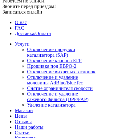
Работаем по записи!
Звоните перед приездом!
Записаться онлайн
О нас
FAQ
Доставка/Оплата
Услуги
Отключение продувки
катализатора (SAP)
Отключение клапана ЕГР
Прошивка под ЕВРО-2
Отключение вихревых заслонок
Отключение и удаление
мочевины AdBlue/BlueTec
Снятие ограничителя скорости
Отключение и удаление
сажевого фильтра (DPF/FAP)
Удаление катализатора
Магазин
Цены
Отзывы
Наши работы
Статьи