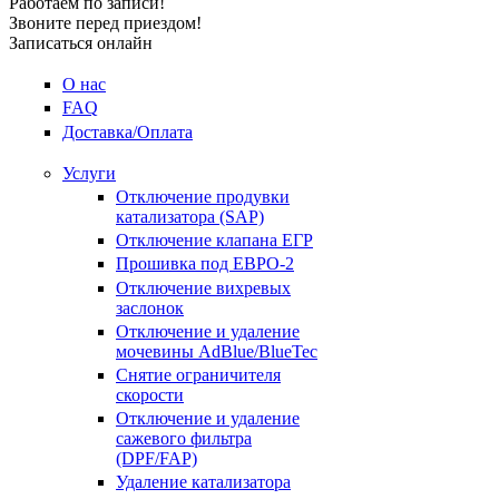
Работаем по записи!
Звоните перед приездом!
Записаться онлайн
О нас
FAQ
Доставка/Оплата
Услуги
Отключение продувки
катализатора (SAP)
Отключение клапана ЕГР
Прошивка под ЕВРО-2
Отключение вихревых
заслонок
Отключение и удаление
мочевины AdBlue/BlueTec
Снятие ограничителя
скорости
Отключение и удаление
сажевого фильтра
(DPF/FAP)
Удаление катализатора