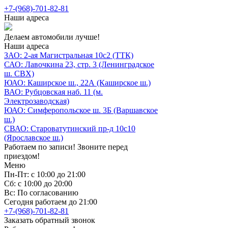
+7-(968)-701-82-81
Наши адреса
Делаем автомобили лучше!
Наши адреса
ЗАО: 2-ая Магистральная 10с2 (ТТК)
САО: Лавочкина 23, стр. 3 (Ленинградское
ш. СВХ)
ЮАО: Каширское ш., 22А (Каширское ш.)
ВАО: Рубцовская наб. 11 (м.
Электрозаводская)
ЮАО: Симферопольское ш. 3Б (Варшавское
ш.)
СВАО: Староватутинский пр-д 10с10
(Ярославское ш.)
Работаем по записи! Звоните перед
приездом!
Меню
Пн-Пт: с 10:00 до 21:00
Сб: с 10:00 до 20:00
Вс: По согласованию
Сегодня работаем до 21:00
+7-(968)-701-82-81
Заказать обратный звонок