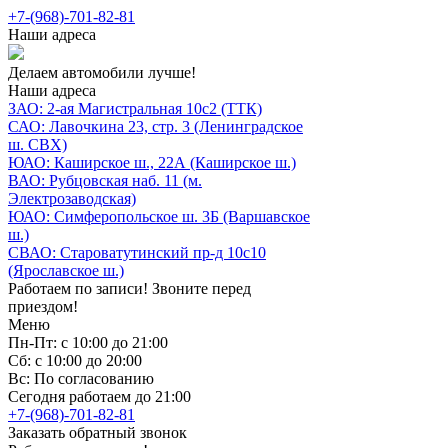
+7-(968)-701-82-81
Наши адреса
Делаем автомобили лучше!
Наши адреса
ЗАО: 2-ая Магистральная 10с2 (ТТК)
САО: Лавочкина 23, стр. 3 (Ленинградское
ш. СВХ)
ЮАО: Каширское ш., 22А (Каширское ш.)
ВАО: Рубцовская наб. 11 (м.
Электрозаводская)
ЮАО: Симферопольское ш. 3Б (Варшавское
ш.)
СВАО: Староватутинский пр-д 10с10
(Ярославское ш.)
Работаем по записи! Звоните перед
приездом!
Меню
Пн-Пт: с 10:00 до 21:00
Сб: с 10:00 до 20:00
Вс: По согласованию
Сегодня работаем до 21:00
+7-(968)-701-82-81
Заказать обратный звонок