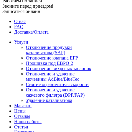
Работаем по записи!
Звоните перед приездом!
Записаться онлайн
О нас
FAQ
Доставка/Оплата
Услуги
Отключение продувки
катализатора (SAP)
Отключение клапана ЕГР
Прошивка под ЕВРО-2
Отключение вихревых заслонок
Отключение и удаление
мочевины AdBlue/BlueTec
Снятие ограничителя скорости
Отключение и удаление
сажевого фильтра (DPF/FAP)
Удаление катализатора
Магазин
Цены
Отзывы
Наши работы
Статьи