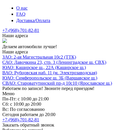
О нас
FAQ
Доставка/Оплата
+7-(968)-701-82-81
Наши адреса
Делаем автомобили лучше!
Наши адреса
ЗАО: 2-ая Магистральная 10с2 (ТТК)
САО: Лавочкина 23, стр. 3 (Ленинградское ш. СВХ)
ЮАО: Каширское ш., 22А (Каширское ш.)
ВАО: Рубцовская наб. 11 (м. Электрозаводская)
ЮАО: Симферопольское ш. 3Б (Варшавское ш.)
СВАО: Староватутинский пр-д 10с10 (Ярославское ш.)
Работаем по записи! Звоните перед приездом!
Меню
Пн-Пт: с 10:00 до 21:00
Сб: с 10:00 до 20:00
Вс: По согласованию
Сегодня работаем до 20:00
+7-(968)-701-82-81
Заказать обратный звонок