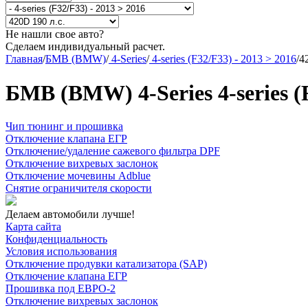
Не нашли свое авто?
Сделаем индивидуальный расчет.
Главная
/
БМВ (BMW)
/
4-Series
/
4-series (F32/F33) - 2013 > 2016
/
4
БМВ (BMW) 4-Series 4-series (F
Чип тюнинг и прошивка
Отключение клапана ЕГР
Отключение/удаление сажевого фильтра DPF
Отключение вихревых заслонок
Отключение мочевины Adblue
Снятие ограничителя скорости
Делаем автомобили лучше!
Карта сайта
Конфиденциальность
Условия использования
Отключение продувки катализатора (SAP)
Отключение клапана ЕГР
Прошивка под ЕВРО-2
Отключение вихревых заслонок