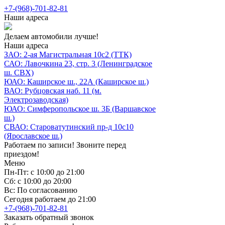
+7-(968)-701-82-81
Наши адреса
Делаем автомобили лучше!
Наши адреса
ЗАО: 2-ая Магистральная 10с2 (ТТК)
САО: Лавочкина 23, стр. 3 (Ленинградское
ш. СВХ)
ЮАО: Каширское ш., 22А (Каширское ш.)
ВАО: Рубцовская наб. 11 (м.
Электрозаводская)
ЮАО: Симферопольское ш. 3Б (Варшавское
ш.)
СВАО: Староватутинский пр-д 10с10
(Ярославское ш.)
Работаем по записи! Звоните перед
приездом!
Меню
Пн-Пт: с 10:00 до 21:00
Сб: с 10:00 до 20:00
Вс: По согласованию
Сегодня работаем до 21:00
+7-(968)-701-82-81
Заказать обратный звонок