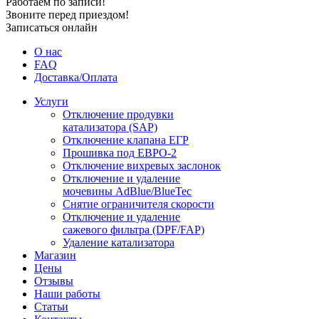
Работаем по записи!
Звоните перед приездом!
Записаться онлайн
О нас
FAQ
Доставка/Оплата
Услуги
Отключение продувки
катализатора (SAP)
Отключение клапана ЕГР
Прошивка под ЕВРО-2
Отключение вихревых заслонок
Отключение и удаление
мочевины AdBlue/BlueTec
Снятие ограничителя скорости
Отключение и удаление
сажевого фильтра (DPF/FAP)
Удаление катализатора
Магазин
Цены
Отзывы
Наши работы
Статьи