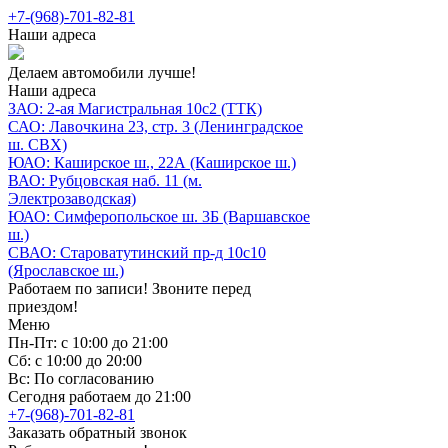
+7-(968)-701-82-81
Наши адреса
Делаем автомобили лучше!
Наши адреса
ЗАО: 2-ая Магистральная 10с2 (ТТК)
САО: Лавочкина 23, стр. 3 (Ленинградское
ш. СВХ)
ЮАО: Каширское ш., 22А (Каширское ш.)
ВАО: Рубцовская наб. 11 (м.
Электрозаводская)
ЮАО: Симферопольское ш. 3Б (Варшавское
ш.)
СВАО: Староватутинский пр-д 10с10
(Ярославское ш.)
Работаем по записи! Звоните перед
приездом!
Меню
Пн-Пт: с 10:00 до 21:00
Сб: с 10:00 до 20:00
Вс: По согласованию
Сегодня работаем до 21:00
+7-(968)-701-82-81
Заказать обратный звонок