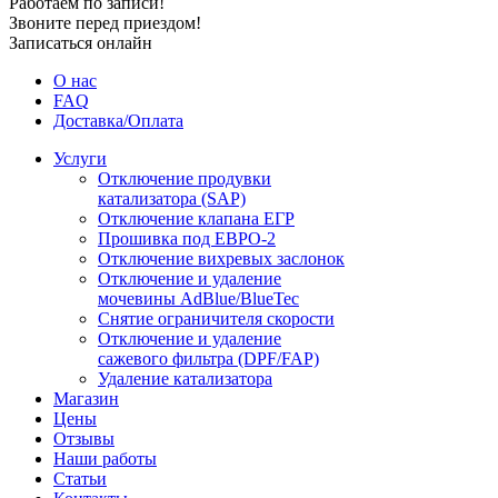
Работаем по записи!
Звоните перед приездом!
Записаться онлайн
О нас
FAQ
Доставка/Оплата
Услуги
Отключение продувки
катализатора (SAP)
Отключение клапана ЕГР
Прошивка под ЕВРО-2
Отключение вихревых заслонок
Отключение и удаление
мочевины AdBlue/BlueTec
Снятие ограничителя скорости
Отключение и удаление
сажевого фильтра (DPF/FAP)
Удаление катализатора
Магазин
Цены
Отзывы
Наши работы
Статьи