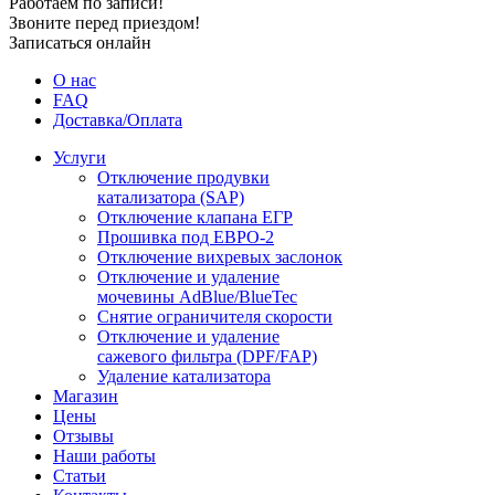
Работаем по записи!
Звоните перед приездом!
Записаться онлайн
О нас
FAQ
Доставка/Оплата
Услуги
Отключение продувки
катализатора (SAP)
Отключение клапана ЕГР
Прошивка под ЕВРО-2
Отключение вихревых заслонок
Отключение и удаление
мочевины AdBlue/BlueTec
Снятие ограничителя скорости
Отключение и удаление
сажевого фильтра (DPF/FAP)
Удаление катализатора
Магазин
Цены
Отзывы
Наши работы
Статьи