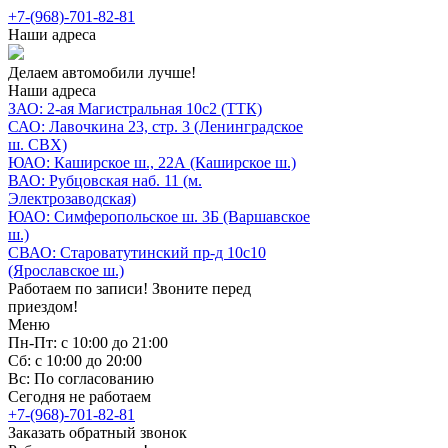
+7-(968)-701-82-81
Наши адреса
Делаем автомобили лучше!
Наши адреса
ЗАО: 2-ая Магистральная 10с2 (ТТК)
САО: Лавочкина 23, стр. 3 (Ленинградское
ш. СВХ)
ЮАО: Каширское ш., 22А (Каширское ш.)
ВАО: Рубцовская наб. 11 (м.
Электрозаводская)
ЮАО: Симферопольское ш. 3Б (Варшавское
ш.)
СВАО: Староватутинский пр-д 10с10
(Ярославское ш.)
Работаем по записи! Звоните перед
приездом!
Меню
Пн-Пт: с 10:00 до 21:00
Сб: с 10:00 до 20:00
Вс: По согласованию
Сегодня не работаем
+7-(968)-701-82-81
Заказать обратный звонок