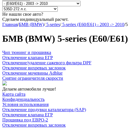
Не нашли свое авто?
Сделаем индивидуальный расчет.
Главная
/
БМВ (BMW)
/
5-series
/
5-series (E60/E61) - 2003 -> 2010
/
5
БМВ (BMW) 5-series (E60/E61) 
Чип тюнинг и прошивка
Отключение клапана ЕГР
Отключение/удаление сажевого фильтра DPF
Отключение вихревых заслонок
Отключение мочевины Adblue
Снятие ограничителя скорости
Делаем автомобили лучше!
Карта сайта
Конфиденциальность
Условия использования
Отключение продувки катализатора (SAP)
Отключение клапана ЕГР
Прошивка под ЕВРО-2
Отключение вихревых заслонок