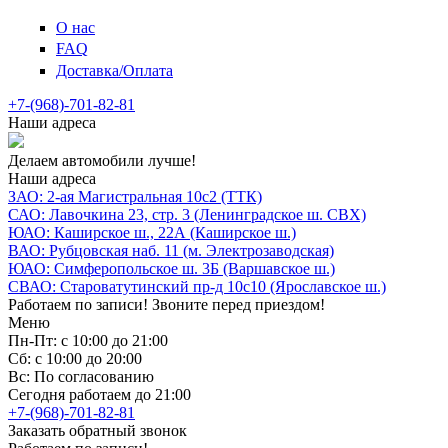
О нас
FAQ
Доставка/Оплата
+7-(968)-701-82-81
Наши адреса
Делаем автомобили лучше!
Наши адреса
ЗАО: 2-ая Магистральная 10с2 (ТТК)
САО: Лавочкина 23, стр. 3 (Ленинградское ш. СВХ)
ЮАО: Каширское ш., 22А (Каширское ш.)
ВАО: Рубцовская наб. 11 (м. Электрозаводская)
ЮАО: Симферопольское ш. 3Б (Варшавское ш.)
СВАО: Староватутинский пр-д 10с10 (Ярославское ш.)
Работаем по записи! Звоните перед приездом!
Меню
Пн-Пт: с 10:00 до 21:00
Сб: с 10:00 до 20:00
Вс: По согласованию
Сегодня работаем до 21:00
+7-(968)-701-82-81
Заказать обратный звонок