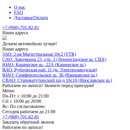
О нас
FAQ
Доставка/Оплата
+7-(968)-701-82-81
Наши адреса
Делаем автомобили лучше!
Наши адреса
ЗАО: 2-ая Магистральная 10с2 (ТТК)
САО: Лавочкина 23, стр. 3 (Ленинградское ш. СВХ)
ЮАО: Каширское ш., 22А (Каширское ш.)
ВАО: Рубцовская наб. 11 (м. Электрозаводская)
ЮАО: Симферопольское ш. 3Б (Варшавское ш.)
СВАО: Староватутинский пр-д 10с10 (Ярославское ш.)
Работаем по записи! Звоните перед приездом!
Меню
Пн-Пт: с 10:00 до 21:00
Сб: с 10:00 до 20:00
Вс: По согласованию
Сегодня работаем до 21:00
+7-(968)-701-82-81
Заказать обратный звонок
Работаем по записи!