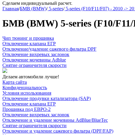
Сделаем индивидуальный расчет.
Главная
/
БМВ (BMW)
/
5-series
/
5-series (F10/F11/F07) - 2010 -> 20
БМВ (BMW) 5-series (F10/F11/F
Чип тюнинг и прошивка
Отключение клапана ЕГР
Отключение/удаление сажевого фильтра DPF
Отключение вихревых заслонок
Отключение мочевины Adblue
Снятие ограничителя скорости
Делаем автомобили лучше!
Карта сайта
Конфиденциальность
Условия использования
Отключение продувки катализатора (SAP)
Отключение клапана ЕГР
Прошивка под ЕВРО-2
Отключение вихревых заслонок
Отключение и удаление мочевины AdBlue/BlueTec
Снятие ограничителя скорости
Отключение и удаление сажевого фильтра (DPF/FAP)