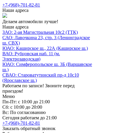
+7-(968)-701-82-81
Наши адреса
Делаем автомобили лучше!
Наши адреса
ЗАО: 2-ая Магистральная 10с2 (ТТК)
САО: Лавочкина 23, стр. 3 (Ленинградское
ш. СВХ)
ЮАО: Каширское ш., 22А (Каширское ш.)
ВАО: Рубцовская наб. 11 (м.
Электрозаводская)
ЮАО: Симферопольское ш. 3Б (Варшавское
ш.)
СВАО: Староватутинский пр-д 10с10
(Ярославское ш.)
Работаем по записи! Звоните перед
приездом!
Меню
Пн-Пт: с 10:00 до 21:00
Сб: с 10:00 до 20:00
Вс: По согласованию
Сегодня работаем до 21:00
+7-(968)-701-82-81
Заказать обратный звонок