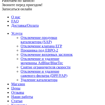
Работаем по записи!
Звоните перед приездом!
Записаться онлайн
О нас
FAQ
Доставка/Оплата
Услуги
Отключение продувки
катализатора (SAP)
Отключение клапана ЕГР
Прошивка под ЕВРО-2
Отключение вихревых заслонок
Отключение и удаление
мочевины AdBlue/BlueTec
Снятие ограничителя скорости
Отключение и удаление
сажевого фильтра (DPF/FAP)
Удаление катализатора
Магазин
Цены
Отзывы
Наши работы
Статьи