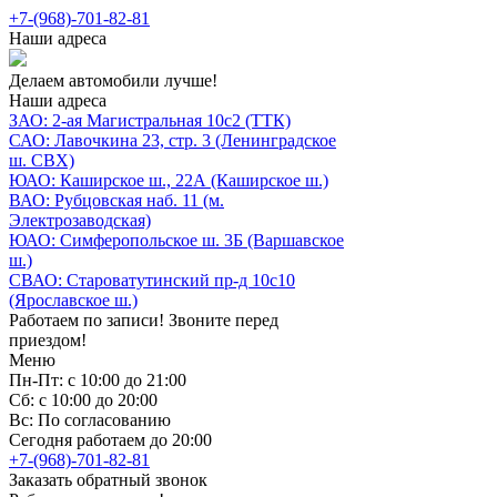
+7-(968)-701-82-81
Наши адреса
Делаем автомобили лучше!
Наши адреса
ЗАО: 2-ая Магистральная 10с2 (ТТК)
САО: Лавочкина 23, стр. 3 (Ленинградское
ш. СВХ)
ЮАО: Каширское ш., 22А (Каширское ш.)
ВАО: Рубцовская наб. 11 (м.
Электрозаводская)
ЮАО: Симферопольское ш. 3Б (Варшавское
ш.)
СВАО: Староватутинский пр-д 10с10
(Ярославское ш.)
Работаем по записи! Звоните перед
приездом!
Меню
Пн-Пт: с 10:00 до 21:00
Сб: с 10:00 до 20:00
Вс: По согласованию
Сегодня работаем до 20:00
+7-(968)-701-82-81
Заказать обратный звонок