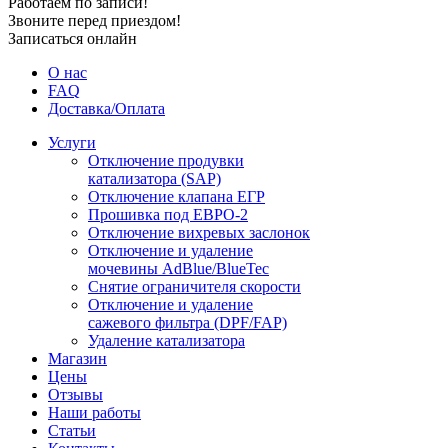
Работаем по записи!
Звоните перед приездом!
Записаться онлайн
О нас
FAQ
Доставка/Оплата
Услуги
Отключение продувки
катализатора (SAP)
Отключение клапана ЕГР
Прошивка под ЕВРО-2
Отключение вихревых заслонок
Отключение и удаление
мочевины AdBlue/BlueTec
Снятие ограничителя скорости
Отключение и удаление
сажевого фильтра (DPF/FAP)
Удаление катализатора
Магазин
Цены
Отзывы
Наши работы
Статьи