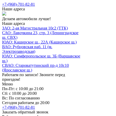
+7-(968)-701-82-81
Наши адреса
Делаем автомобили лучше!
Наши адреса
ЗАО: 2-ая Магистральная 10с2 (ТТК)
САО: Лавочкина 23, стр. 3 (Ленинградское
ш. СВХ)
ЮАО: Каширское ш., 22А (Каширское ш.)
ВАО: Рубцовская наб. 11 (м.
Электрозаводская)
ЮАО: Симферопольское ш. 3Б (Варшавское
ш.)
СВАО: Староватутинский пр-д 10с10
(Ярославское ш.)
Работаем по записи! Звоните перед
приездом!
Меню
Пн-Пт: с 10:00 до 21:00
Сб: с 10:00 до 20:00
Вс: По согласованию
Сегодня работаем до 20:00
+7-(968)-701-82-81
Заказать обратный звонок