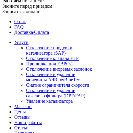
Работаем по записи!
Звоните перед приездом!
Записаться онлайн
О нас
FAQ
Доставка/Оплата
Услуги
Отключение продувки
катализатора (SAP)
Отключение клапана ЕГР
Прошивка под ЕВРО-2
Отключение вихревых заслонок
Отключение и удаление
мочевины AdBlue/BlueTec
Снятие ограничителя скорости
Отключение и удаление
сажевого фильтра (DPF/FAP)
Удаление катализатора
Магазин
Цены
Отзывы
Наши работы
Статьи