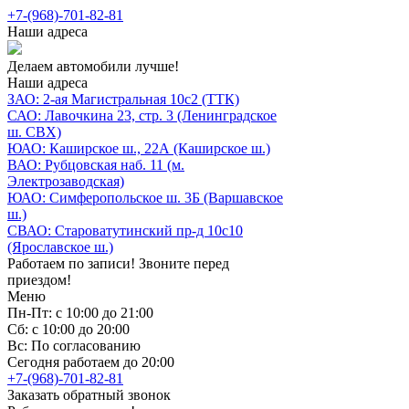
+7-(968)-701-82-81
Наши адреса
Делаем автомобили лучше!
Наши адреса
ЗАО: 2-ая Магистральная 10с2 (ТТК)
САО: Лавочкина 23, стр. 3 (Ленинградское
ш. СВХ)
ЮАО: Каширское ш., 22А (Каширское ш.)
ВАО: Рубцовская наб. 11 (м.
Электрозаводская)
ЮАО: Симферопольское ш. 3Б (Варшавское
ш.)
СВАО: Староватутинский пр-д 10с10
(Ярославское ш.)
Работаем по записи! Звоните перед
приездом!
Меню
Пн-Пт: с 10:00 до 21:00
Сб: с 10:00 до 20:00
Вс: По согласованию
Сегодня работаем до 20:00
+7-(968)-701-82-81
Заказать обратный звонок