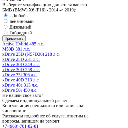
Выберите модификацию двигателя вашего
БМВ (BMW) X6 (F16) - 2014 -> 2019):
- Любой -
Бензиновый
Дизельный
Гибридный
Active Hybrid 485 л.с.
M50D 381 л.с.
xDrive 25D (N57D30) 218 л.с.
xDrive 25D 231 л.с.
xDrive 30D 249 л.с.
xDrive 30D 258 л.с.
xDrive 35i 306 л.с.
xDrive 40D 313 л.с.
xDrive 40e 313 л.с.
xDrive 50i 450 л.с.
Не нашли свое авто?
Сделаем индивидуальный расчет.
Консультация специалиста или запись на
чип тюнинг
Расскажем подробнее об услуге, ответим на
вопросы, запишем на ремонт
+7-(968)-701-82-81