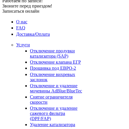
Работаем по записи!
Звоните перед приездом!
Записаться онлайн
О нас
FAQ
Доставка/Оплата
Услуги
Отключение продувки
катализатора (SAP)
Отключение клапана ЕГР
Прошивка под ЕВРО-2
Отключение вихревых
заслонок
Отключение и удаление
мочевины AdBlue/BlueTec
Снятие ограничителя
скорости
Отключение и удаление
сажевого фильтра
(DPF/FAP)
Удаление катализатора