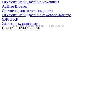
Отключение и удаление мочевины
AdBlue/BlueTec
Снятие ограничителя скорости
Отключение и удаление сажевого фильтра
(DPF/FAP)
Удаление катализатора
БиБиЗоН на карте Москвы — Яндекс Карты
Пн-Пт: с 10:00 до 22:00
Сб: с 10:00 до 20:00
Вс: По согласованию
Сегодня работаем до 22:00
+7-(968)-701-82-81
Записаться онлайн
Copyright © 2008-2026, ООО “БиБиЗон”.
Все права защищены.
Все товарные знаки, перечисленные на
сайте, являются собственностью их
владельцев
и размещены в информационных целях.
Отзывы
Наши работы