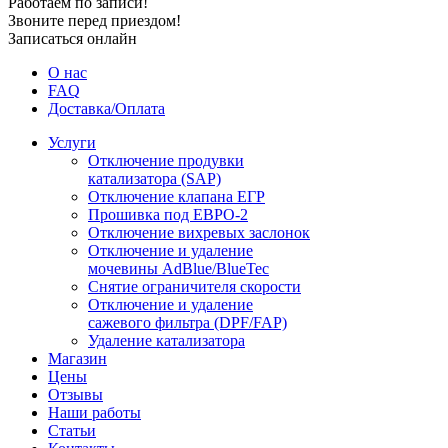
Работаем по записи!
Звоните перед приездом!
Записаться онлайн
О нас
FAQ
Доставка/Оплата
Услуги
Отключение продувки
катализатора (SAP)
Отключение клапана ЕГР
Прошивка под ЕВРО-2
Отключение вихревых заслонок
Отключение и удаление
мочевины AdBlue/BlueTec
Снятие ограничителя скорости
Отключение и удаление
сажевого фильтра (DPF/FAP)
Удаление катализатора
Магазин
Цены
Отзывы
Наши работы
Статьи