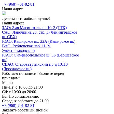
+7-(968)-701-82-81
Наши адреса
Делаем автомобили лучше!
Наши адреса
ЗАО: 2-ая Магистральная 10с2 (ТТК)
САО: Лавочкина 23, стр. 3 (Ленинградское
ш. СВХ)
ЮАО: Каширское ш., 22А (Каширское ш.)
ВАО: Рубцовская наб. 11 (м.
Электрозаводская)
ЮАО: Симферопольское ш. 3Б (Варшавское
ш.)
СВАО: Староватутинский пр-д 10с10
(Ярославское ш.)
Работаем по записи! Звоните перед
приездом!
Меню
Пн-Пт: с 10:00 до 21:00
Сб: с 10:00 до 20:00
Вс: По согласованию
Сегодня работаем до 21:00
+7-(968)-701-82-81
Заказать обратный звонок