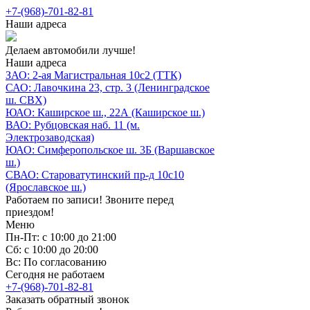
+7-(968)-701-82-81
Наши адреса
Делаем автомобили лучше!
Наши адреса
ЗАО: 2-ая Магистральная 10с2 (ТТК)
САО: Лавочкина 23, стр. 3 (Ленинградское
ш. СВХ)
ЮАО: Каширское ш., 22А (Каширское ш.)
ВАО: Рубцовская наб. 11 (м.
Электрозаводская)
ЮАО: Симферопольское ш. 3Б (Варшавское
ш.)
СВАО: Староватутинский пр-д 10с10
(Ярославское ш.)
Работаем по записи! Звоните перед
приездом!
Меню
Пн-Пт: с 10:00 до 21:00
Сб: с 10:00 до 20:00
Вс: По согласованию
Сегодня не работаем
+7-(968)-701-82-81
Заказать обратный звонок