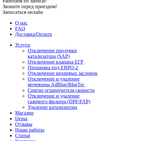
Работаем по записи!
Звоните перед приездом!
Записаться онлайн
О нас
FAQ
Доставка/Оплата
Услуги
Отключение продувки
катализатора (SAP)
Отключение клапана ЕГР
Прошивка под ЕВРО-2
Отключение вихревых заслонок
Отключение и удаление
мочевины AdBlue/BlueTec
Снятие ограничителя скорости
Отключение и удаление
сажевого фильтра (DPF/FAP)
Удаление катализатора
Магазин
Цены
Отзывы
Наши работы
Статьи