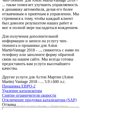
Чип-тюнинг для Aston MartinVantage 2018 -
... также помогает улучшить управляемость
и динамику автомобиля, делая его более
отзывчивым и приятным в управлении. Мы
стремимся к тому, чтобы каждый клиент
был доволен результатом наших работ и
мог в полной мере насладиться вождением.
Для получения дополнительной
информации и записи на услугу чип-
тюнинга и прошивки для Aston
MartinVantage 2018 - ..., свяжитесь с нами по
телефону или заполните форму обратной
связи на нашем сайте. Мы всегда готовы
предоставить вам услуги высочайшего
качества.
Другие услуги для Астон Мартин (Aston
Martin) Vantage 2018 - ... 5.9 i 600 л.с.
Прошивка ЕВРО-2
Удаление катализатора
Снятие ограничителя скорости
Отключение продувки катализатора (SAP)
Отзывы
БиБиЗоН на карте Москвы — Яндекс Карты